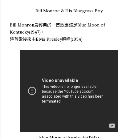
Bill Monroe & His Bluegrass Boy
Bill Monron最經典的一首歌應該是Blue Moon of
Kentucky(1947)，
這首歌後來由Elvis Presley翻唱(1954)
Blue Moon of Kentucky(1947)