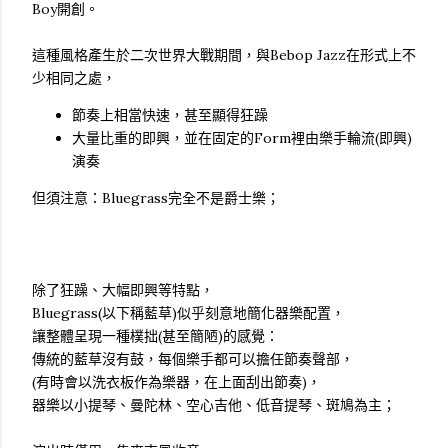
Boy開創。
這種風格產生於二次世界大戰期間，與Bebop Jazz在形式上不
少相同之處，
節奏上相當快速，甚至顯得狂躁
大量比重的即興，並在固定的Form裡由樂手輪流(即興)
演奏
但須注意：Bluegrass完全不是爵士樂；
除了狂躁、大幅即興等特點，
Bluegrass(以下稱藍草)似乎刻意地簡化器樂配置，
讓整體呈現一種樸拙(甚至簡陋)的感覺：
傳統的藍草沒有鼓，每個樂手都可以擔任節奏聲部，
(有時會以洗衣板作為樂器，在上面刮出節奏)，
器樂以小提琴、曼陀林、空心吉他、低音提琴、斑鳩為主；