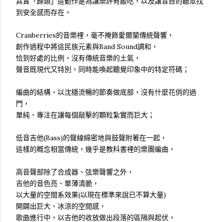
其實「歸類」這動作是為讓樂評有飯吃，以及讓盲目的聽眾找
到安全感而存在，
Cranberries的音樂裡，毫不掩飾愛爾蘭傳統聲響，
創作過程中將這民族元素與Band Sound調和，
恰到好處的比例，沒有傳統音樂的土氣，
聲音既現代又特別，同時能喚起聽覺印象中的特定符碼；
編曲的結構，以沈穩流暢的節奏做底部，沒有什麼花俏的過
門，
單純、專注在讓每個敲擊的顆粒紮實而巨大；
低音吉他(Bass)的聲線綿密地與鼓聲附著在一起，
這樣的概念相當傳統，幾乎是教科書裡的樂團編曲，
高音聲部除了合成器、弦樂聲響之外，
吉他的音色亮、單薄清脆，
以大量的空間系效果(以現在標準來說已不算大量)
開闢出巨大、冰涼的空間感，
歌曲進行中，以吉他的收放做出段落的區隔與起伏，