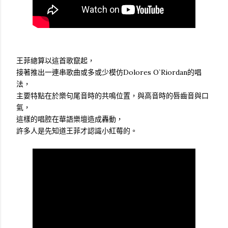
王菲總算以這首歌竄起，
接著推出一連串歌曲或多或少模仿Dolores O`Riordan的唱
法，
主要特點在於樂句尾音時的共鳴位置，與高音時的唇齒音與口
氣，
這樣的唱腔在華語樂壇造成轟動，
許多人是先知道王菲才認識小紅莓的。