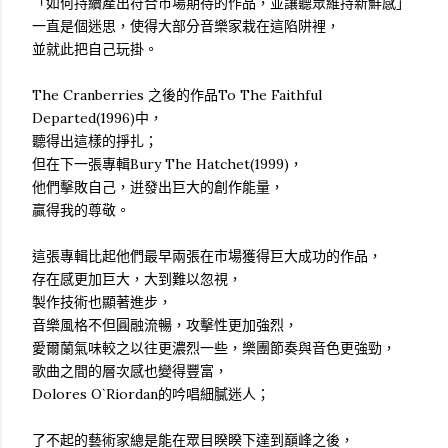
「如何持續產出符合市場期待的作品，並讓聽眾維持新鮮感」
一直是個迷思，使得大部分音樂家栽在這陷阱裡，
並就此把自己玩掛。
The Cranberries 之後的作品To The Faithful
Departed(1996)中，
聽得出這樣的掙扎；
但在下一張專輯Bury The Hatchet(1999)，
他們擊敗自己，逬發出巨大的創作能量，
贏得我的尊敬。
這張專輯比起他們最早兩張在市場獲得巨大成功的作品，
存在感更加巨大，大到難以忽視，
製作技術也顯著進步，
音樂風格不但圓融流暢，攻擊性更加強烈，
愛爾蘭氣味較之以往更濃烈一些，樂團節奏與音色更強勁，
歌曲之間的層次感也變得豐富，
Dolores O`Riordan的吟唱細膩迷人；
了不起的藝術家總是能在眾目睽睽下達到巔峰之後，