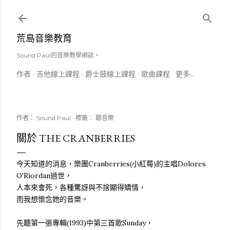
跳到主要內容
荒島音樂教育
Sound Paul的音樂教學網誌。
作者
吉他線上課程
爵士鼓線上課程
歌曲課程
更多…
作者：
Sound Paul
標籤：
聽音樂
關於 THE CRANBERRIES
今天知道的消息，樂團Cranberries(小紅莓)的主唱Dolores
O'Riordan過世，
人本來會死，各種驚訝與不捨顯得矯情，
而我想懷念她的音樂。
先聽第一張專輯(1993)中第三首歌Sunday，