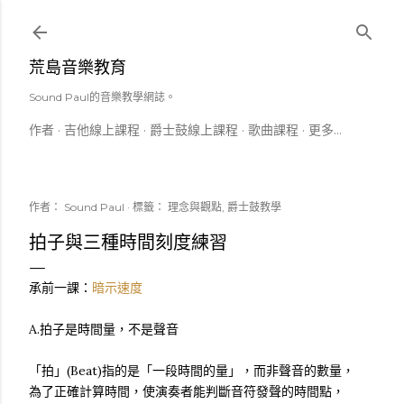
跳到主要內容
荒島音樂教育
Sound Paul的音樂教學網誌。
作者
吉他線上課程
爵士鼓線上課程
歌曲課程
更多…
作者：
Sound Paul
標籤：
理念與觀點
爵士鼓教學
拍子與三種時間刻度練習
承前一課：
暗示速度
A.拍子是時間量，不是聲音
「拍」(Beat)指的是「一段時間的量」，而非聲音的數量，
為了正確計算時間，使演奏者能判斷音符發聲的時間點，