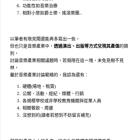
功能性如音樂治療
相對小眾如爵士樂、搖滾樂團...
以筆者有限見聞還能再多寫出一些，
但也只是音樂產業中，
透過演出、出版等方式兌現其產值
的類
別，
討論音樂產業相關議題時，若侷限在這一塊，未免見樹不見
林，
屬於音樂產業討論範疇的，我認為還有：
硬體(場地、租賃)
公關、活動、經紀、媒體、行銷
各規模學校或非學校教育機關與從業人員
相關餐飲、周邊
沒想到的(讀者若想到不妨留言補充)