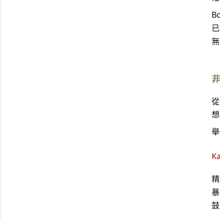
B
已
無
從
想
舉
Ka
精
暴
鼓