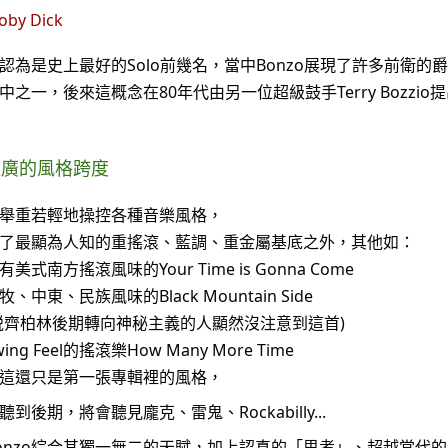
oby Dick
認為是史上最好的Solo前幾名，當中Bonzo展現了許多前衛的爵士
中之一，後來這概念在80年代由另一位超級鼓手Terry Bozzio提出
超廣的風格跨度
舉重若輕地操控各種音樂風格，
了最顯為人知的重搖滾、藍調、重金屬基底之外，其他如：
有美式南方搖滾風味的Your Time is Gonna Come
牧、中東、民族風味的Black Mountain Side
説齊柏林後期轉向神秘主義的人顯然沒注意到這首)
wing Feel的搖滾樂How Many More Time
...這還只是第一張專輯裡的風格，
聽到後期，將會聽見龐克、雷鬼、Rockabilly...
onzo綜合其獨一無二的天賦，加上認真的「思考」、超越當代