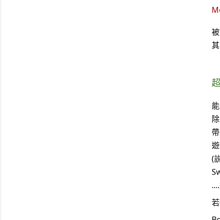
M
被
其
能
除
帶
遊
(
S
.
若
B