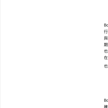
B
行
與
期
也
在
也
B
確