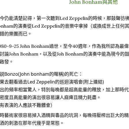
John Bonham與其他
今仍能清楚記得，第一次聽到Led Zeppelin的時候，那鼓聲彷
onham的演奏從Led Zeppelin的音樂中拿掉（或換成世上
錯的樂團而已。
980-9-25 
John Bonham過世，至今40週年，作為我所認為
討論John Bonham，以及從Joh Bonham的演奏中能為現
啟發。
説Bonzo(John bonham的暱稱)的死亡：
果去翻看過去Led Zeppelin的巡迴演唱會(附上連結)
出的頻率相當驚人，特別每晚都是超高能量的釋放，加上那時代
密度且高能量的演出很容易讓人麻痺且精力耗盡。
有表演的人應該不難體會）
時藝術家很容易掉入酒精與毒品的坑洞，每晚得壓榨出巨大的精
酒的刺激在那年代幾乎是常態。