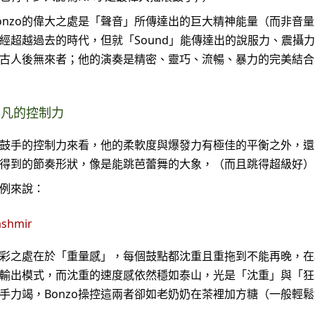
onzo的偉大之處是「聲音」所傳達出的巨大精神能量（而非音
經超越過去的時代，但就「Sound」能傳達出的說服力、震攝力，J
古人後無來者；他的演奏是精密、靈巧、流暢、暴力的完美結合。
非凡的控制力
鼓手的控制力來看，他的柔軟度與爆發力有極佳的平衡之外，還
得到的節奏形狀，像是能跳芭蕾舞的大象，（而且跳得超級好）
例來說：
shmir 
彩之處在於「重量感」，每個鼓點都沈重且重拖到不能再晚，在
輸出模式，而沈重的速度感依然穩如泰山，光是「沈重」與「狂
手力竭，Bonzo操控這兩者卻如老奶奶在茶裡加方糖（一般輕