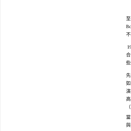
至
B
不
1
合
些
先
如
演
高
（
當
與