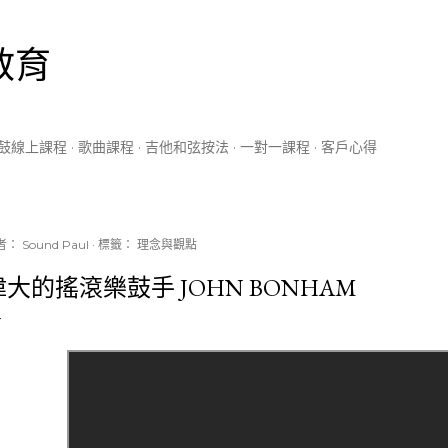
跳到主要內容
教育
鼓線上課程
歌曲課程
吉他和弦按法
一對一課程
客戶心得
者：
Sound Paul
標籤：
理念與觀點
偉大的搖滾樂鼓手 JOHN BONHAM