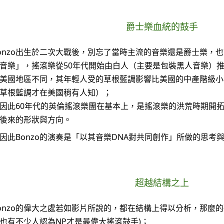
爵士樂血統的鼓手
onzo出生於二次大戰後，別忘了當時主流的音樂還是爵士樂，
音樂」，搖滾樂從50年代開始由白人（主要是包裝黑人音樂）
美國地區不同，其年輕人受的草根藍調影響比美國的中產階級小
草根藍調才在美國稍有人知）；
因此60年代的英倫搖滾樂團在基本上，是搖滾樂的洪荒時期開
後來的形狀與方向。
因此Bonzo的演奏是「以其音樂DNA對共同創作」所做的思考
超越結構之上
onzo的偉大之處若如影片所說的，都在結構上得以分析，那麼的確Ne
也有不少人認為NP才是最偉大搖滾鼓手)；