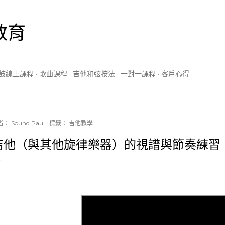
跳到主要內容
教育
鼓線上課程
歌曲課程
吉他和弦按法
一對一課程
客戶心得
者：
Sound Paul
標籤：
吉他教學
吉他（與其他旋律樂器）的視譜與節奏練習